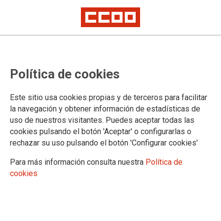
19.07.2024
NORMAS APROBADAS 10º CONGRESO MELILLA
Política de cookies
31/07/2026
Este sitio usa cookies propias y de terceros para facilitar
La Federación de Servicios a
la navegación y obtener información de estadísticas de
la Ciudadanía de CCOO
uso de nuestros visitantes. Puedes aceptar todas las
Melilla reclama medios y
cookies pulsando el botón 'Aceptar' o configurarlas o
rechazar su uso pulsando el botón 'Configurar cookies'
coordinación para asegurar
una respuesta humanitaria
Para más información consulta nuestra
Política de
eficaz.
cookies
Es necesario demandar una solución
urgente a la situación humanitaria, con
especial atención a las personas menores
no acompañadas, cuya protección debe
ser asumida de manera corresponsable